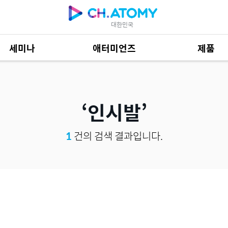
대한민국
세미나
애터미언즈
제품
제품 자료
684
인시발
1
건의 검색 결과입니다.