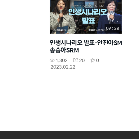
09 : 28
인생시나리오 발표-안진아SM
송승아SRM
1,302
20
0
2023.02.22