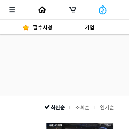
필수시청
기업
경영자 메세지
292
발행물
최신순
조회순
인기순