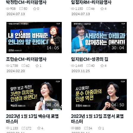
박정만CM-리더환영사
임점자RM-리더환영사
908
50
0
1,150
46
4
2024.07.13
2024.07.13
14 : 05
30 : 04
조만순CM-리더환영사
임지원CM-성공의 길
1,738
62
1
1,445
40
4
2024.02.20
2023.11.25
08 : 06
06 : 50
2023년 1월 13일 백승대 로열
2023년 1월 13일 조영서 로열
마스터
마스터
1,133
172
4
883
34
1