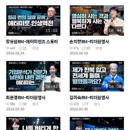
11 : 02
08 : 44
장용환RM-애터미언즈 스토리
손지향RM-리더환영사
449
22
0
476
33
0
2026.06.24
2026.06.23
06 : 42
06 : 08
최은경RM-리더환영사
김미숙RM-리더환영사
586
50
2
425
9
1
2026.05.30
2026.05.30