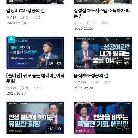
김정미CM-성공의 길
김성심CM-시스템 소득자가 되
는 법
934
40
0
2026.03.28
775
20
0
2025.11.16
38 : 53
33 : 30
[풀버전] 귀로 듣는 애터미_이덕
윤식RM-성공의 길
우IM
2,183
74
4
2024.09.28
194
25
0
2025.10.27
07 : 55
10 : 10