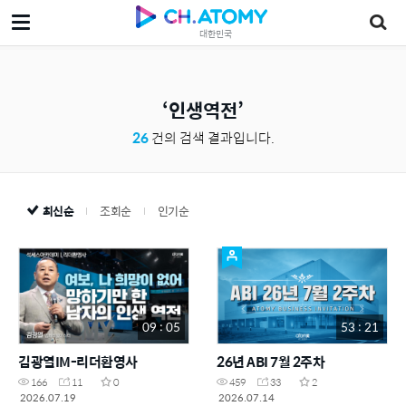
대한민국
인생역전
26
건의 검색 결과입니다.
최신순
조회순
인기순
09 : 05
53 : 21
김광열IM-리더환영사
26년 ABI 7월 2주차
166
11
0
459
33
2
2026.07.19
2026.07.14