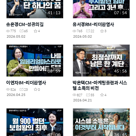
41 : 13
07 : 54
송은경CM-성공의길
유서경RM-리더환영사
775
65
4
765
22
3
2026.05.02
2026.05.02
08 : 59
45 : 56
이연자IM-리더환영사
박은택CM-마케팅플랜과 시스
템 소득의 비전
526
23
0
2026.04.25
827
55
4
2026.04.21
47 : 00
34 : 45