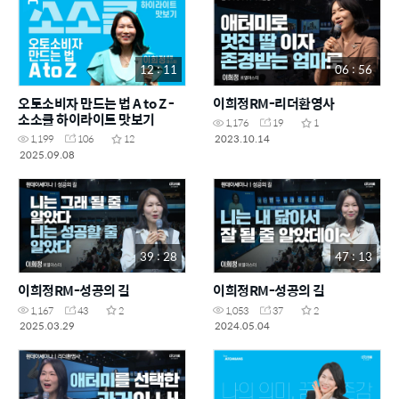
12 : 11
06 : 56
오토소비자 만드는 법 A to Z -
이희정RM-리더환영사
소소클 하이라이트 맛보기
1,176
19
1
2023.10.14
1,199
106
12
2025.09.08
39 : 28
47 : 13
이희정RM-성공의 길
이희정RM-성공의 길
1,167
43
2
1,053
37
2
2025.03.29
2024.05.04