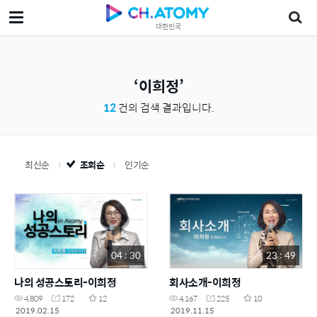
대한민국
이희정
12
건의 검색 결과입니다.
최신순
조회순
인기순
04 : 30
23 : 49
나의 성공스토리-이희정
회사소개-이희정
4,809
172
12
4,167
225
10
2019.02.15
2019.11.15