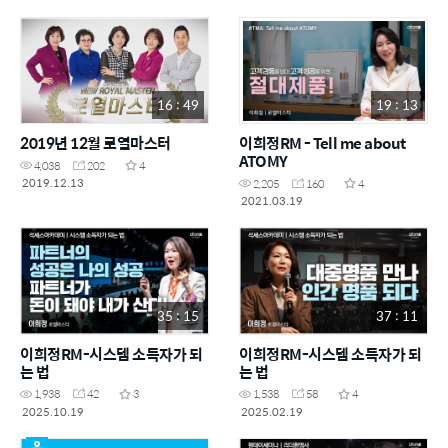
16 : 49
19 : 13
2019년 12월 로열마스터
이희정RM - Tell me about
ATOMY
4,038
202
4
2019.12.13
2,205
160
4
2021.03.19
35 : 15
37 : 11
이희정RM-시스템 소득자가 되
이희정RM-시스템 소득자가 되
는 법
는 법
1,938
42
3
1,538
58
4
2025.10.19
2025.02.19