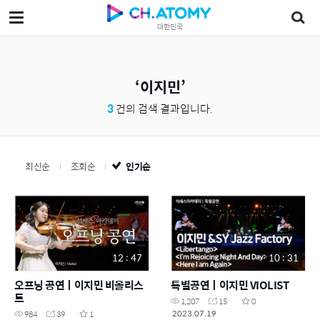
대한민국
이지민
3
건의 검색 결과입니다.
최신순
조회순
인기순
12 : 47
10 : 31
오프닝 공연ㅣ이지민 비올리스
특별공연ㅣ이지민 VIOLIST
트
1,207
15
0
2023.07.19
984
39
1