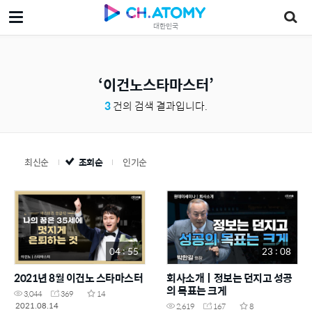
대한민국
이건노스타마스터
3
건의 검색 결과입니다.
최신순
조회순
인기순
04 : 55
23 : 08
2021년 8월 이건노 스타마스터
회사소개ㅣ정보는 던지고 성공
의 목표는 크게
3,044
369
14
2021.08.14
2,619
167
8