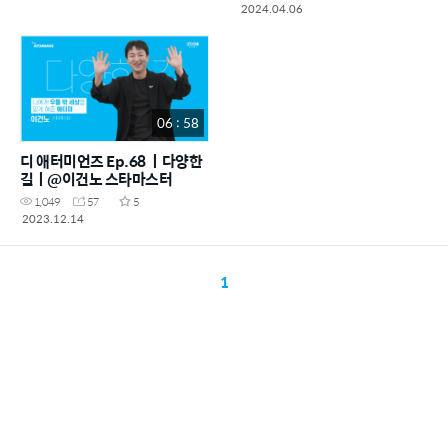
2024.04.06
06 : 58
디 애터미언즈 Ep.68 ㅣ다양한
길ㅣ@이건노 스타마스터
1,049
57
5
2023.12.14
1