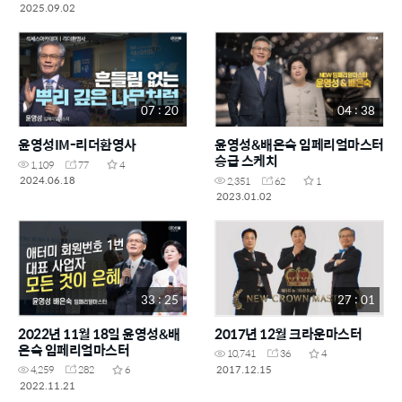
2025.09.02
07 : 20
04 : 38
윤영성IM-리더환영사
윤영성&배은숙 임페리얼마스터
승급 스케치
1,109
77
4
2024.06.18
2,351
62
1
2023.01.02
33 : 25
27 : 01
2022년 11월 18일 윤영성&배
2017년 12월 크라운마스터
은숙 임페리얼마스터
10,741
36
4
2017.12.15
4,259
282
6
2022.11.21