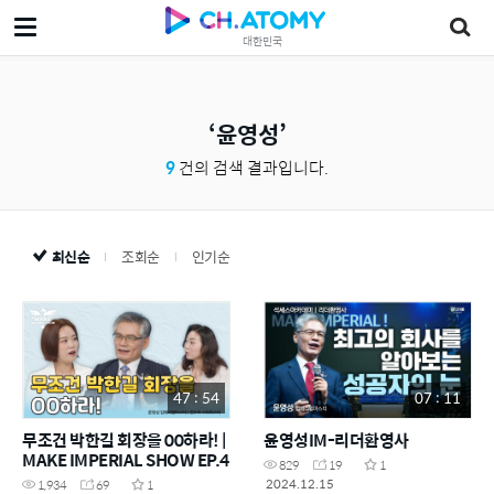
대한민국
윤영성
9
건의 검색 결과입니다.
최신순
조회순
인기순
47 : 54
07 : 11
무조건 박한길 회장을 00하라! |
윤영성IM-리더환영사
MAKE IMPERIAL SHOW EP.4
829
19
1
2024.12.15
1,934
69
1