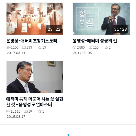
23 : 22
31 : 28
윤영성-애터미초창기스토리
윤영성-애터미 성공의 길
6,160
233
13
2,885
110
2
2017.03.11
2017.01.05
애터미 통해 더불어 사는 삶 실현
할 것 - 윤영성 로열마스터
11,531
19
1
2015.03.17
1