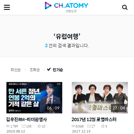
대한민국
유럽여행
3
건의 검색 결과입니다.
최신순
조회순
인기순
06 : 09
27 : 04
김우진RM-리더환영사
2017년 12월 로열마스터
1,789
135
10
8,568
27
3
2023.08.12
2017.12.15