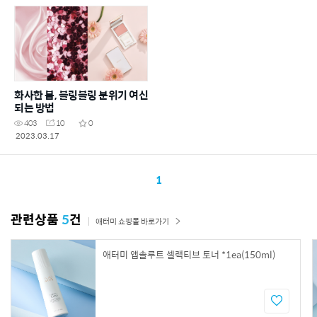
화사한 봄, 블링블링 분위기 여신
되는 방법
403
10
0
2023.03.17
1
관련상품
5
건
애터미 쇼핑몰 바로가기
애터미 앱솔루트 셀랙티브 토너 *1ea(150ml)