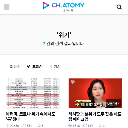
대한민국
위기
7
건의 검색 결과입니다.
최신순
조회순
인기순
04 : 47
애터미, 코로나 위기 속에서도
섹시함과 분위기 모두 잡은 레드
‘통’했다
립 메이크업
20,636
584
8
4,318
149
11