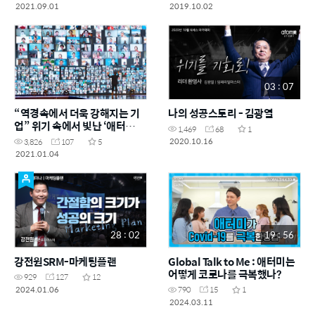
2021.09.01
2019.10.02
03 : 07
“역경속에서 더욱 강해지는 기
나의 성공스토리 - 김광열
업” 위기 속에서 빛난 ‘애터
1,469
68
1
미’의 가치
2020.10.16
3,826
107
5
2021.01.04
28 : 02
19 : 56
강전원SRM-마케팅플랜
Global Talk to Me : 애터미는
어떻게 코로나를 극복했나?
929
127
12
2024.01.06
790
15
1
2024.03.11