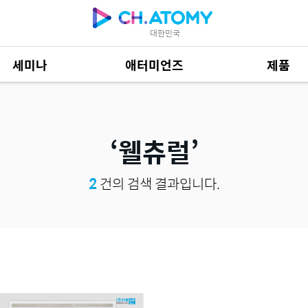
대한민국
세미나
애터미언즈
제품
제품 자료
684
웰츄럴
2
건의 검색 결과입니다.