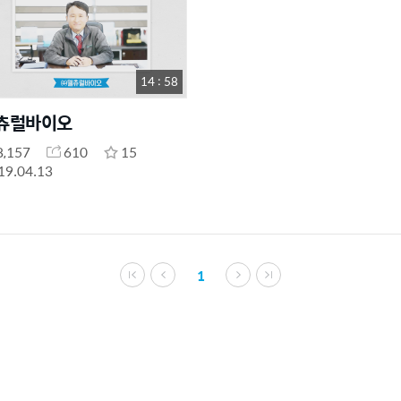
14 : 58
츄럴바이오
8,157
610
15
19.04.13
1