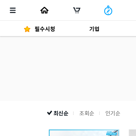
필수시청
기업
경영자 메세지
292
발행물
최신순
조회순
인기순