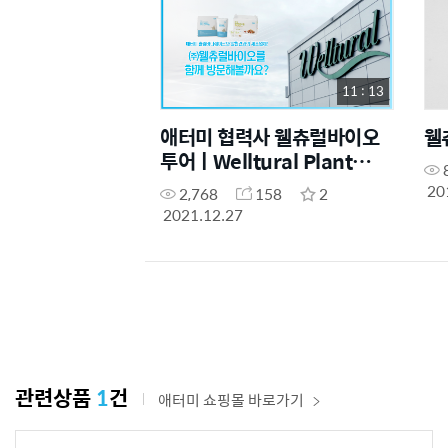
11 : 13
애터미 협력사 웰츄럴바이오
웰
투어ㅣWelltural Plant
Tour
20
2,768
158
2
2021.12.27
관련상품
1
건
애터미 쇼핑몰 바로가기