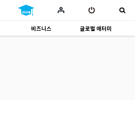
비즈니스
글로벌 애터미
사업 자료
165
Multi-language
551