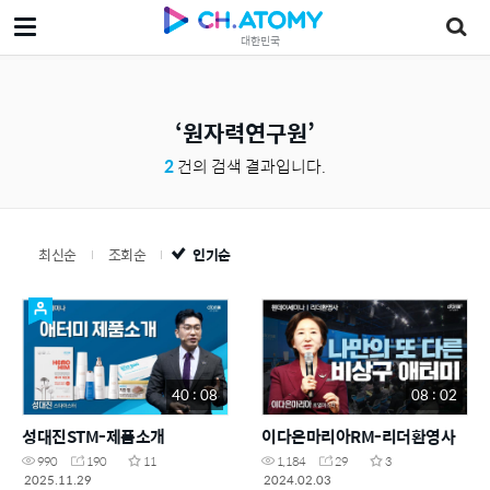
대한민국
원자력연구원
2
건의 검색 결과입니다.
최신순
조회순
인기순
40 : 08
08 : 02
성대진STM-제품소개
이다은마리아RM-리더환영사
990
190
11
1,184
29
3
2025.11.29
2024.02.03