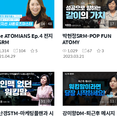
06 : 48
17 :
e ATOMIANS Ep.4 전지
박현정SRM-POP FUN
SRM
ATOMY
1,314
104
5
1,029
67
3
21.04.29
2023.03.21
51 : 07
11 :
난경STM-마케팅플랜과 시
강미향DM-퇴근후 메시지