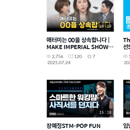
39 : 19
애터미는 00을 상속합니다 |
Th
MAKE IMPERIAL SHOW
선
EP.3
2,756
120
7
2025.07.24
20
15 : 18
장예정STM-POP FUN
임