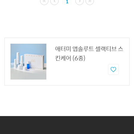
1
애터미 앱솔루트 셀랙티브 스
킨케어 (6종)