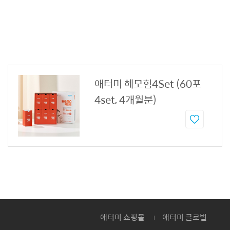
애터미 헤모힘4Set (60포
4set, 4개월분)
애터미 쇼핑몰
애터미 글로벌