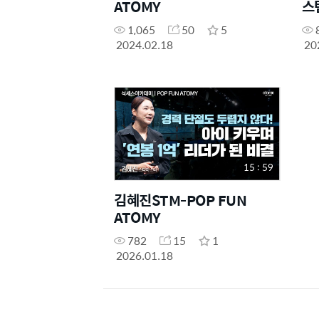
ATOMY
스
1,065
50
5
2024.02.18
20
15 : 59
김혜진STM-POP FUN
ATOMY
782
15
1
2026.01.18