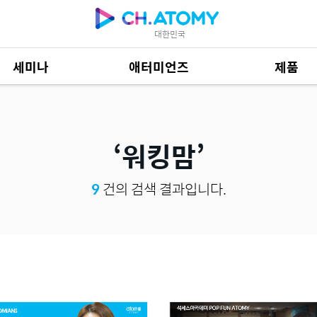
대한민국
세미나
애터미언즈
제품
제품 자료
685
워킹맘
9
건의 검색 결과입니다.