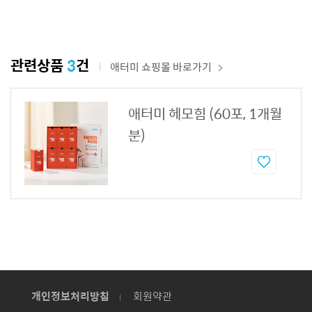
관련상품
3
건
애터미 쇼핑몰 바로가기
애터미 헤모힘 (60포, 1개월
분)
개인정보처리방침
회원약관