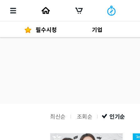
필수시청
기업
경영자 메세지
292
발행물
최신순
조회순
인기순