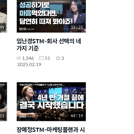
 49
32 : 25
임난경STM-회사 선택의 네
가지 기준
1,346
51
3
2025.02.19
 15
44 : 19
장예정STM-마케팅플랜과 시