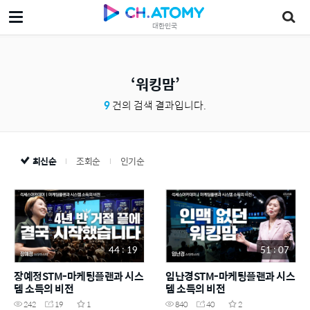
대한민국
워킹맘
9
건의 검색 결과입니다.
최신순
조회순
인기순
44 : 19
51 : 07
장예정STM-마케팅플랜과 시스
임난경STM-마케팅플랜과 시스
템 소득의 비전
템 소득의 비전
242
19
1
840
40
2