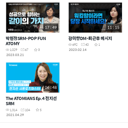
17 : 49
11 : 15
박현정SRM-POP FUN
강미향DM-퇴근후 메시지
ATOMY
692
40
1
2023.02.14
1,029
67
3
2023.03.21
06 : 48
The ATOMIANS Ep.4 전지선
SRM
1,314
104
5
2021.04.29