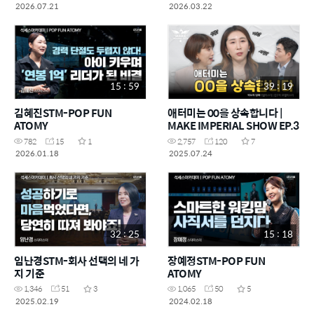
2026.07.21
2026.03.22
15 : 59
39 : 19
김혜진STM-POP FUN
애터미는 00을 상속합니다 |
ATOMY
MAKE IMPERIAL SHOW EP.3
782
15
1
2,757
120
7
2026.01.18
2025.07.24
32 : 25
15 : 18
임난경STM-회사 선택의 네 가
장예정STM-POP FUN
지 기준
ATOMY
1,346
51
3
1,065
50
5
2025.02.19
2024.02.18