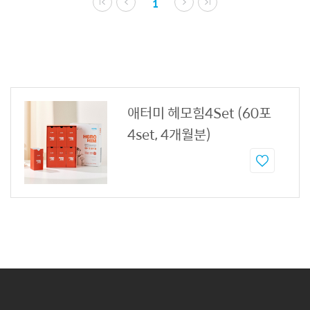
1
애터미 헤모힘4Set (60포
4set, 4개월분)