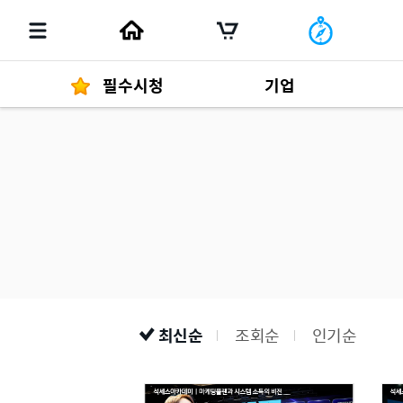
필수시청
기업
경영자 메세지
292
발행물
최신순
조회순
인기순