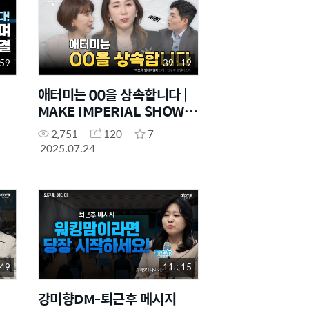
 59
39 : 19
애터미는 00을 상속합니다 |
MAKE IMPERIAL SHOW
EP.3
2,751
120
7
2025.07.24
 49
11 : 15
강미향DM-퇴근후 메시지