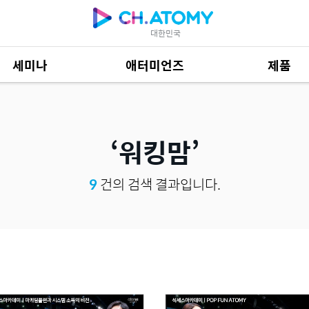
대한민국
세미나
애터미언즈
제품
제품 자료
685
워킹맘
9
건의 검색 결과입니다.