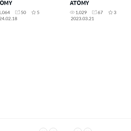
TOMY
ATOMY
1,064
50
5
1,029
67
3
24.02.18
2023.03.21