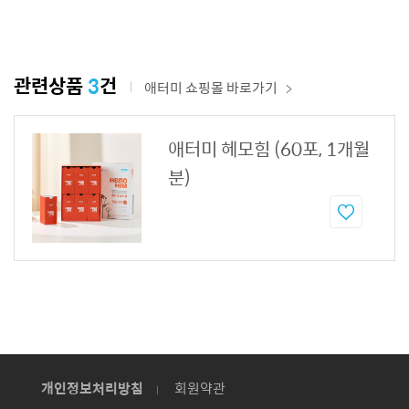
관련상품
3
건
애터미 쇼핑몰 바로가기
애터미 헤모힘 (60포, 1개월
분)
개인정보처리방침
회원약관