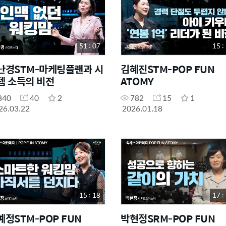
51 : 07
15 :
난경STM-마케팅플랜과 시
김혜진STM-POP FUN
템 소득의 비전
ATOMY
840
40
2
782
15
1
26.03.22
2026.01.18
15 : 18
17 :
예정STM-POP FUN
박현정SRM-POP FUN