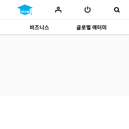
비즈니스
글로벌 애터미
사업 자료
165
Multi-language
551