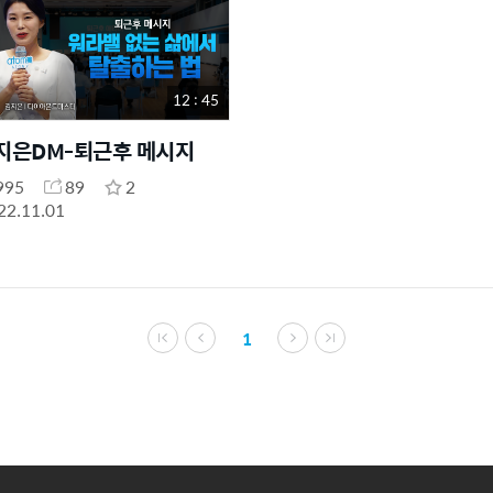
12 : 45
지은DM-퇴근후 메시지
995
89
2
22.11.01
1