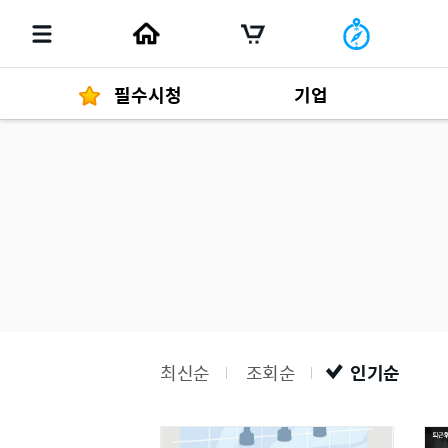
필수시청
기업
경영자 메세지
292
발행물
최신순
조회순
인기순