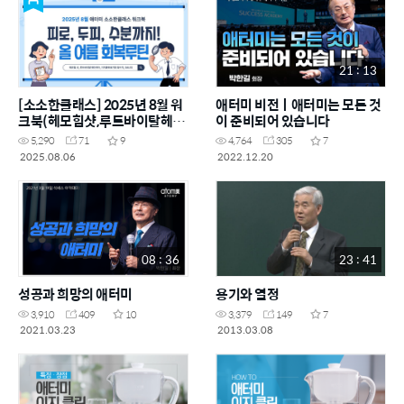
21 : 13
[소소한클래스] 2025년 8월 워
애터미 비전ㅣ애터미는 모든 것
크북(헤모힘샷,루트바이탈헤어
이 준비되어 있습니다
케어,이지클린용기형정수
5,290
71
9
4,764
305
7
기,SALES)
2025.08.06
2022.12.20
08 : 36
23 : 41
성공과 희망의 애터미
용기와 열정
3,910
409
10
3,379
149
7
2021.03.23
2013.03.08