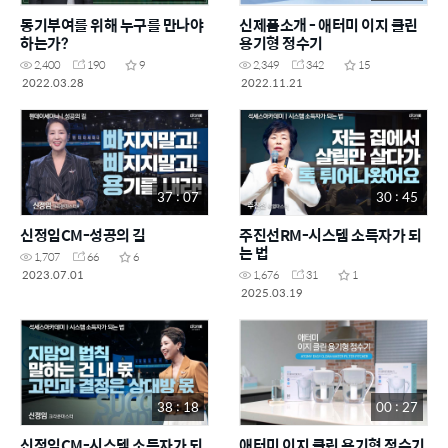
동기부여를 위해 누구를 만나야
신제품소개 - 애터미 이지 클린
하는가?
용기형 정수기
2,400
190
9
2,349
342
15
2022.03.28
2022.11.21
37 : 07
30 : 45
신정임CM-성공의 길
주진선RM-시스템 소득자가 되
는 법
1,707
66
6
2023.07.01
1,676
31
1
2025.03.19
38 : 18
00 : 27
신정임CM-시스템 소득자가 되
애터미 이지 클린 용기형 정수기