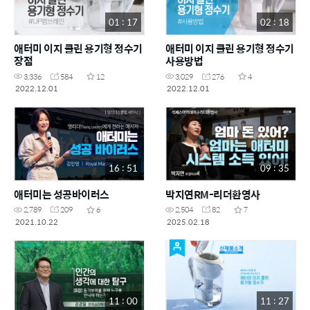
01 : 17
02 : 18
애터미 이지 클린 용기형 정수기
애터미 이지 클린 용기형 정수기
장점
사용방법
3,336
584
12
3,029
276
4
2022.12.01
2022.12.01
16 : 51
09 : 35
애터미는 성공바이러스
박지연RM-리더환영사
2,789
209
6
2,504
82
7
2021.10.22
2025.02.18
11 : 00
11 : 27