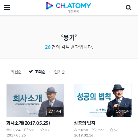
대한민국
용기
26
건의 검색 결과입니다.
최신순
조회순
인기순
27 : 44
16 : 14
회사소개(2017.05.25)
성공의 법칙
37,564
663
106
20,898
1222
57
2017.05.25
2019.02.16