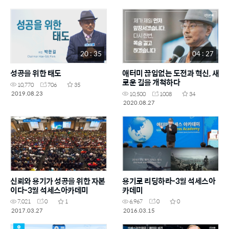
20 : 35
04 : 27
성공을 위한 태도
애터미 끊임없는 도전과 혁신, 새
로운 길을 개척하다
10,770
706
35
2019.08.23
10,500
1008
34
2020.08.27
신뢰와 용기가 성공을 위한 자본
용기로 리딩하라-3월 석세스아
이다-3월 석세스아카데미
카데미
7,021
0
1
6,967
0
0
2017.03.27
2016.03.15