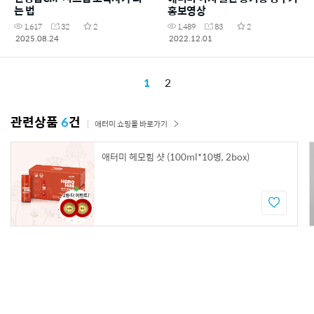
는 법
홍보영상
1,617
32
2
1,489
83
2
2025.08.24
2022.12.01
1
2
관련상품
6
건
애터미 쇼핑몰 바로가기
애터미 헤모힘 샷 (100ml*10병, 2box)