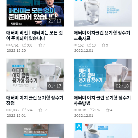
21 : 13
애터미 비전ㅣ애터미는 모든 것
애터미 이지클린 용기형 정수기
이 준비되어 있습니다
교육자료
4,761
305
7
152
10
0
2022.12.20
2022.12.01
01 : 17
02 : 18
애터미 이지 클린 용기형 정수기
애터미 이지 클린 용기형 정수기
장점
사용방법
3,335
584
12
3,018
276
4
2022.12.01
2022.12.01