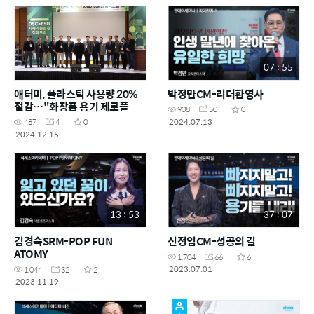
07 : 55
애터미, 플라스틱 사용량 20%
박정만CM-리더환영사
절감…"화장품 용기 제로플라
908
50
0
스틱 도전"
2024.07.13
487
4
0
2024.12.15
13 : 53
37 : 07
김경숙SRM-POP FUN
신정임CM-성공의 길
ATOMY
1,704
66
6
2023.07.01
1,044
32
2
2023.11.19