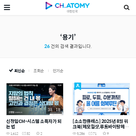
대한민국
용기
26
건의 검색 결과입니다.
최신순
조회순
인기순
38 : 18
신정임CM-시스템 소득자가 되
[소소한클래스] 2025년 8월 워
는 법
크북(헤모힘샷,루트바이탈헤어
케어,이지클린용기형정수
1,612
32
2
5,286
71
9