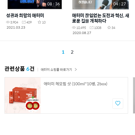
08 : 36
04 : 27
성공과 희망의 애터미
애터미 끊임없는 도전과 혁신, 새
로운 길을 개척하다
3,904
409
10
2021.03.23
10,495
1008
34
2020.08.27
1
2
관련상품
6
건
애터미 쇼핑몰 바로가기
애터미 헤모힘 샷 (100ml*10병, 2box)