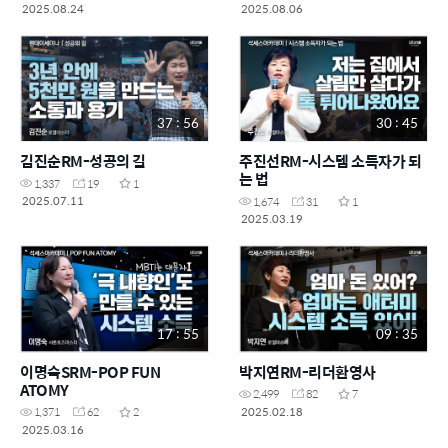
기,SALES)
2025.08.24
2025.08.06
37 : 56
30 : 45
김진순RM-성공의 길
주진선RM-시스템 소득자가 되
는 법
1,337
19
1
2025.07.11
1,674
31
1
2025.03.19
17 : 55
09 : 35
이명숙SRM-POP FUN
박지연RM-리더환영사
ATOMY
2,499
82
7
2025.02.18
1,371
62
2
2025.03.16