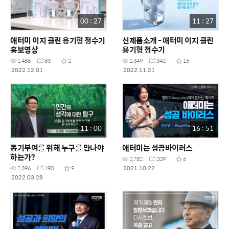
00 : 27
11 : 27
애터미 이지 클린 용기형 정수기
신제품소개 - 애터미 이지 클린
홍보영상
용기형 정수기
1,486
83
2
2,349
342
15
2022.12.01
2022.11.21
11 : 00
16 : 51
동기부여를 위해 누구를 만나야
애터미는 성공바이러스
하는가?
2,782
209
6
2021.10.22
2,396
190
9
2022.03.28