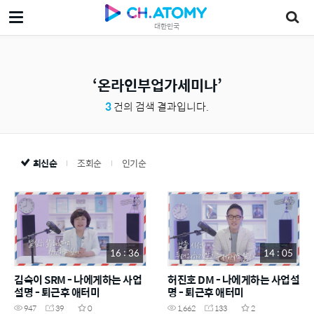
대한민국
온라인부업가세미나
3
건의 검색 결과입니다.
최신순
조회순
인기순
16 : 36
14 : 05
김숙이 SRM - 나에게하는 사업
허진호 DM - 나에게하는 사업설
설명 - 퇴근후 애터미
명 - 퇴근후 애터미
947
39
0
1,662
133
2