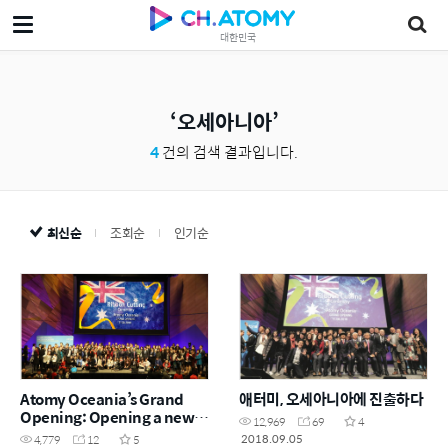
대한민국
오세아니아
4
건의 검색 결과입니다.
최신순
조회순
인기순
Atomy Oceania’s Grand
애터미, 오세아니아에 진출하다
Opening: Opening a new
12,969
69
4
era of Direct Selling in
2018.09.05
4,779
12
5