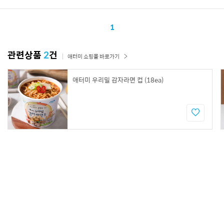
1
관련상품
2
건
애터미 쇼핑몰 바로가기
애터미 우리밀 감자라면 컵 (18ea)