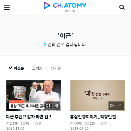
대한민국
야근
2
건의 검색 결과입니다.
최신순
조회순
인기순
01 : 08
00 : 41
야근 후엔?! 감자 라면 컵!!
홍삼진갱이야기_직장인편
2,339
98
5
4,090
325
7
2020.11.06
2019.07.30