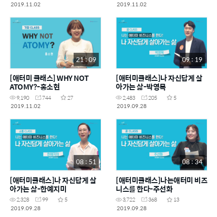
2019.11.02
2019.11.02
21 : 09
09 : 19
[애터미 클래스] WHY NOT
[애터미클래스]나 자신답게 살
ATOMY?-홍소현
아가는 삶-박영목
9,190
744
27
2,483
205
5
2019.11.02
2019.09.28
08 : 51
08 : 34
[애터미클래스]나 자신답게 살
[애터미클래스]나는애터미 비즈
아가는 삶-한예지미
니스를 한다-주선화
2,328
99
5
3,722
368
13
2019.09.28
2019.09.28