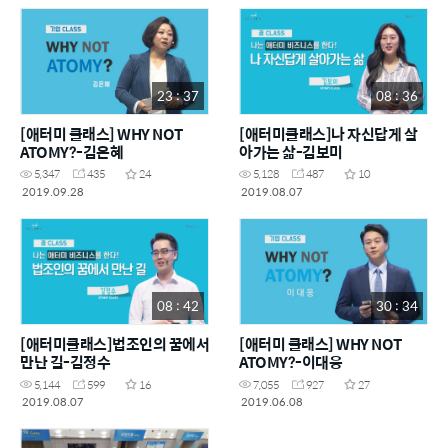
23 : 37
08 : 36
[애터미 클래스] WHY NOT
[애터미클래스]나 자신답게 살
ATOMY?-김은혜
아가는 삶-김보미
5,347
435
24
5,128
487
10
2019.09.28
2019.08.07
08 : 42
30 : 34
[애터미클래스]법조인의 꿈에서
[애터미 클래스] WHY NOT
만난 길-김정수
ATOMY?-이대웅
5,144
599
16
7,055
927
27
2019.08.07
2019.06.08