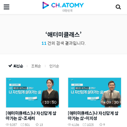
대한민국
애터미클래스
11
건의 검색 결과입니다.
최신순
조회순
인기순
10 : 50
09 : 30
[애터미클래스]나 자신답게 살
[애터미클래스]나 자신답게 살
아가는 삶-조세리
아가는 삶-이지성
5,057
501
13
4,136
1025
9