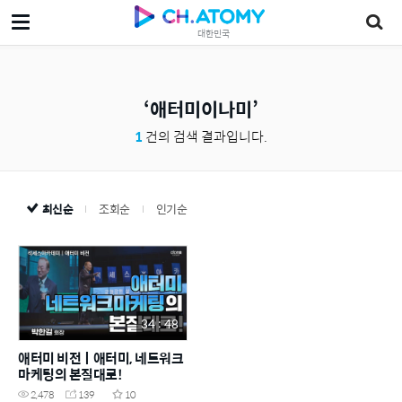
대한민국
애터미이나미
1
건의 검색 결과입니다.
최신순
조회순
인기순
34 : 48
애터미 비전ㅣ애터미, 네트워크
마케팅의 본질대로!
2,478
139
10