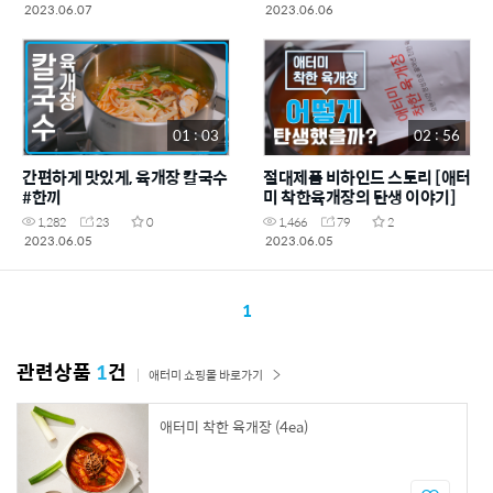
2023.06.07
2023.06.06
01 : 03
02 : 56
간편하게 맛있게, 육개장 칼국수
절대제품 비하인드 스토리 [애터
#한끼
미 착한육개장의 탄생 이야기]
1,282
23
0
1,466
79
2
2023.06.05
2023.06.05
1
관련상품
1
건
애터미 쇼핑몰 바로가기
애터미 착한 육개장 (4ea)