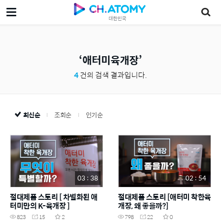
대한민국
애터미육개장
4
건의 검색 결과입니다.
최신순
조회순
인기순
03 : 38
02 : 54
절대제품 스토리 [ 차별화된 애
절대제품 스토리 [애터미 착한육
터미만의 K-육개장 ]
개장, 왜 좋을까?]
823
15
2
798
22
0