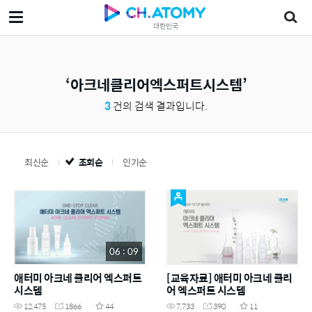
대한민국
아크네클리어엑스퍼트시스템
3
건의 검색 결과입니다.
최신순
조회순
인기순
06 : 09
애터미 아크네 클리어 엑스퍼트
[교육자료] 애터미 아크네 클리
시스템
어 엑스퍼트 시스템
12,475
1866
44
7,733
390
11