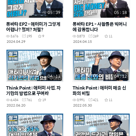
05 : 39
05 : 18
몽바타 EP2 - 애터미가 그렇게
몽바타 EP1 - 사람들은 빅머니
어렵나? 철저? 처절?
에 감동합니다
3,676
195
9
3,873
269
11
2024.04.29
2024.04.15
04 : 13
04 : 12
Think Point : 애터미 사업, 자
Think Point : 애터미 매출 신
기만의 방법으로 꾸며라
화의 비밀
6,434
761
19
3,991
421
11
2022.06.20
2022.05.30