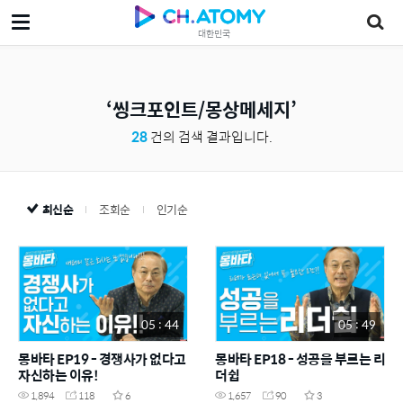
대한민국
씽크포인트/몽상메세지
28
건의 검색 결과입니다.
최신순
조회순
인기순
05 : 44
05 : 49
몽바타 EP19 - 경쟁사가 없다고
몽바타 EP18 - 성공을 부르는 리
자신하는 이유!
더쉽
1,894
118
6
1,657
90
3