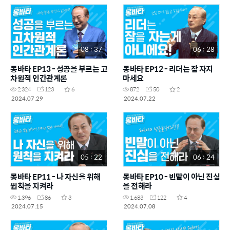
08 : 37
06 : 28
몽바타 EP13 - 성공을 부르는 고
몽바타 EP12 - 리더는 잠 자지
차원적 인간관계론
마세요
2,324
123
6
872
50
2
2024.07.29
2024.07.22
05 : 22
06 : 24
몽바타 EP11 - 나 자신을 위해
몽바타 EP10 - 빈말이 아닌 진심
원칙을 지켜라
을 전해라
1,396
86
3
1,683
122
4
2024.07.15
2024.07.08