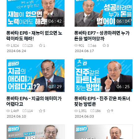
06 : 42
06 : 14
몽바타 EP8 - 재능이 없으면 노
몽바타 EP7 - 성공하려면 누가
력이라도 해라!
돈을 벌어야할까
1,524
123
1
901
66
3
2024.06.24
2024.06.17
07 : 29
06 : 25
몽바타 EP6 - 지금의 애터미가
몽바타 EP5 - 진주 같은 파트너
어렵다고
찾는 방법은
1,469
114
5
1,351
186
9
2024.06.10
2024.06.03