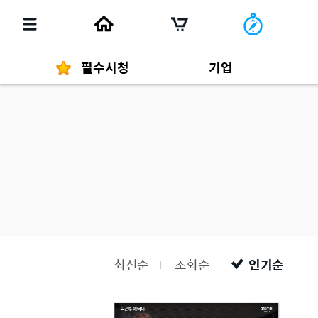
필수시청
기업
경영자 메세지
292
발행물
최신순
조회순
인기순