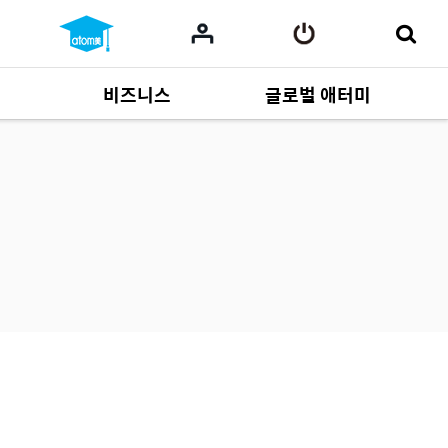
비즈니스
글로벌 애터미
사업 자료
165
Multi-language
551