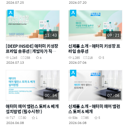
2026.07.25
2026.07.20
11 : 43
09 : 21
[DEEP INSIDE] 애터미 키성장
신제품 소개 - 애터미 키성장 프
프라임 솔루션 | 개발자가 직접
라임 솔루션
밝히는 FGO 이야기
1,265
258
6
1,285
218
5
2026.07.13
2026.07.06
00 : 54
07 : 06
애터미 에어 밸런스 토퍼 & 베개
신제품 소개 - 애터미 에어 밸런
설치방법 (필수시청!)
스 토퍼 & 베개
717
30
1
536
85
5
2026.06.08
2026.06.08