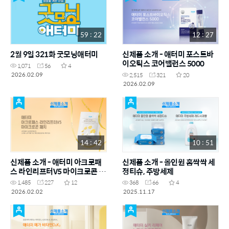
59 : 22
12 : 27
2월 9일 321화 굿모닝애터미
신제품 소개 - 애터미 포스트바
이오틱스 코어밸런스 5000
1,071
56
4
2026.02.09
2,515
321
20
2026.02.09
14 : 42
10 : 51
신제품 소개 - 애터미 아크로패
신제품 소개 - 올인원 홈싹싹 세
스 라인리프터V5 마이크로콘 패
정티슈, 주방세제
치
1,485
227
12
368
66
4
2026.02.02
2025.11.17