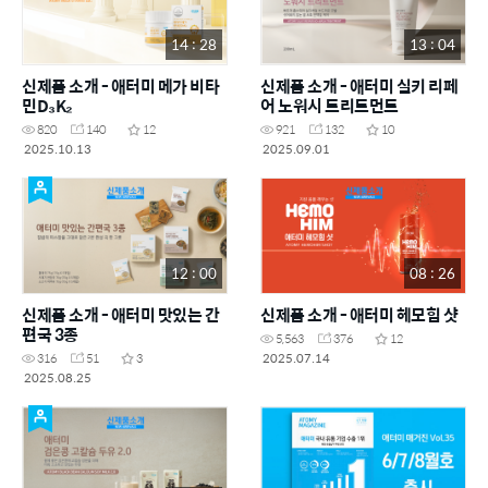
14 : 28
13 : 04
신제품 소개 - 애터미 메가 비타
신제품 소개 - 애터미 실키 리페
민D₃K₂
어 노워시 트리트먼트
820
140
12
921
132
10
2025.10.13
2025.09.01
12 : 00
08 : 26
신제품 소개 - 애터미 맛있는 간
신제품 소개 - 애터미 헤모힘 샷
편국 3종
5,563
376
12
2025.07.14
316
51
3
2025.08.25