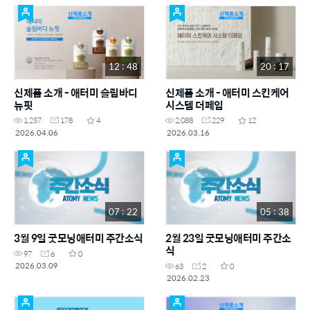
12 : 48
20 : 17
신제품 소개 - 애터미 슬림바디
신제품 소개 - 애터미 스킨케어
뉴핏
시스템 더페임
1,257
178
4
2,088
229
12
2026.04.06
2026.03.16
07 : 22
05 : 38
3월 9일 굿모닝애터미 주간소식
2월 23일 굿모닝애터미 주간소
식
97
6
0
2026.03.09
63
2
0
2026.02.23