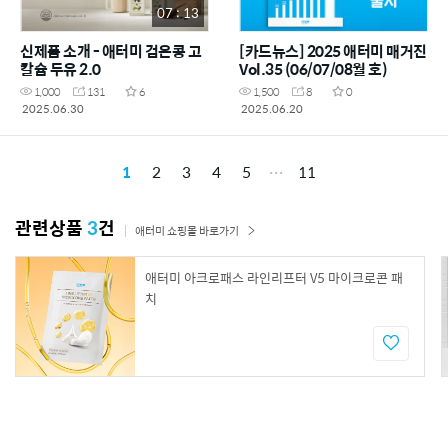
07 : 13
신제품 소개 - 애터미 검은콩 고
[카드뉴스] 2025 애터미 매거진
칼슘 두유 2.0
Vol.35 (06/07/08월 호)
1,000
131
6
1,500
8
0
2025.06.30
2025.06.20
1
2
3
4
5
11
관련상품
3
건
애터미 쇼핑몰 바로가기
애터미 아크로패스 라인리프터 V5 마이크로콘 패
치