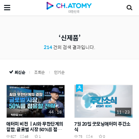
대한민국
신제품
214
건의 검색 결과입니다.
최신순
조회순
인기순
44 : 18
11 : 23
애터미 비전 ㅣAI와 무한단계의
7월 20일 굿모닝애터미 주간소
결합, 글로벌 시장 50%를 점유
식
할 전략!
827
68
1
75
4
0