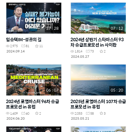
37 : 28
07 : 12
임승택IM-성공의 길
2024년 상반기 스타마스터 93
차 승급프로모션 in 사이판
2,975
81
11
2024.09.14
1,814
73
2
2024.05.27
06 : 07
05 : 20
2024년 로열마스터 96차 승급
2025년 로열마스터 107차 승급
프로모션 in 유럽
프로모션 in 유럽
1,609
60
2
2,053
58
3
2024.06.20
2025.05.21