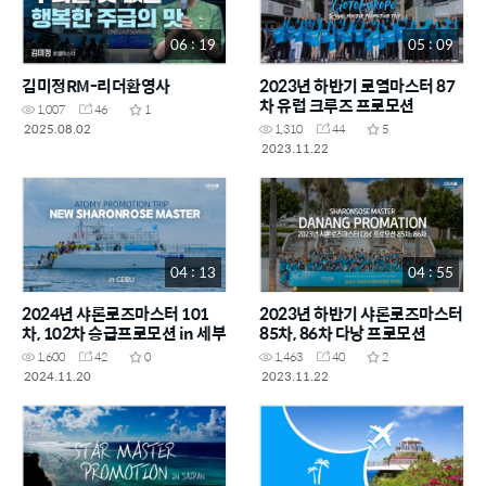
06 : 19
05 : 09
김미정RM-리더환영사
2023년 하반기 로열마스터 87
차 유럽 크루즈 프로모션
1,007
46
1
2025.08.02
1,310
44
5
2023.11.22
04 : 13
04 : 55
2024년 샤론로즈마스터 101
2023년 하반기 샤론로즈마스터
차, 102차 승급프로모션 in 세부
85차, 86차 다낭 프로모션
1,600
42
0
1,463
40
2
2024.11.20
2023.11.22