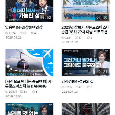
53 : 52
07 : 10
임승택IM-만상불여언상
2023년 상반기 샤론로즈마스터
승급 78차 79차 다낭 프로모션
1,824
58
4
2025.04.21
1,884
57
5
2023.06.19
42 : 21
[사진으로 만나는 승급여행] 샤
김정경RM-성공의 길
론로즈마스터 in DANANG
1,205
47
2
2024.07.13
10,594
54
6
2018.05.06