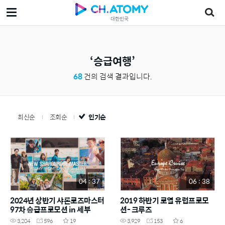
대한민국
승급여행
68
건의 검색 결과입니다.
최신순
조회순
인기순
04 : 37
06 : 38
2024년 상반기 샤론로즈마스터
2019 하반기 로열 유럽프로모
97차 승급프로모션 in 세부
션- 크루즈
3,204
596
19
3,929
153
6