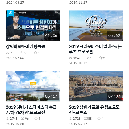
2024.06.27
2019.11.27
41 : 36
05 : 52
강명희RM-마케팅플랜
2019 크라운마스터 알래스카크
루즈 프로모션
951
121
8
2024.07.06
3,049
115
3
2019.10.12
05 : 17
07 : 07
2019 하반기 스타마스터 승급
2019 상반기 로열 유럽프로모
77차 78차 괌 프로모션
션- 크루즈
2,745
96
4
2,728
88
4
2019.10.28
2019.05.17