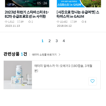
05 : 26
2023년 하반기 스타마스터 81-
[사진으로 만나는 승급여행] 스
82차 승급프로모션 in 사이판
타마스터 in GAUM
1,512
39
2
10,452
39
8
2023.11.13
2018.04.12
1
2
3
4
관련상품
1
건
애터미 쇼핑몰 바로가기
애터미 알래스카 이-오메가3 (180캡슐, 3개월
분)