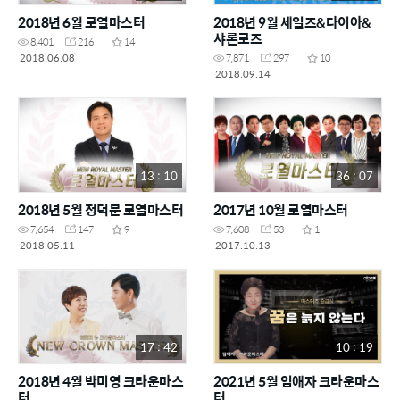
2018년 6월 로열마스터
2018년 9월 세일즈&다이아&
샤론로즈
8,401
216
14
2018.06.08
7,871
297
10
2018.09.14
13 : 10
36 : 07
2018년 5월 정덕문 로열마스터
2017년 10월 로열마스터
7,654
147
9
7,608
53
1
2018.05.11
2017.10.13
17 : 42
10 : 19
2018년 4월 박미영 크라운마스
2021년 5월 임애자 크라운마스
터
터