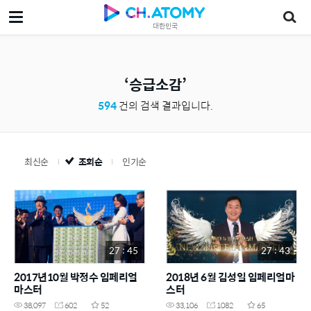
대한민국
승급소감
594
건의 검색 결과입니다.
최신순
조회순
인기순
27 : 45
27 : 43
2017년10월 박정수 임페리얼
2018년 6월 김성일 임페리얼마
마스터
스터
38,097
602
52
33,106
1082
65