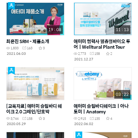
19 : 08
11 : 13
최은진 SRM - 제품소개
애터미 협력사 웰츄럴바이오 투
어ㅣWelltural Plant Tour
1,833
163
3
2021.06.03
2,773
158
2
2021.12.27
03 : 22
[교육자료] 애터미 슬림바디 쉐
애터미 슬림바디쉐이크ㅣ아나
이크 2.0 그레인/단호박
토미ㅣAnatomy
3,744
158
3
2,915
135
4
2020.05.29
2022.06.02