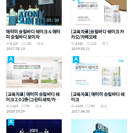
05 : 30
애터미 슬림바디 쉐이크 & 애터
[교육자료]슬림바디 쉐이크 카
미 슬림바디 보이차
카오/카페오레
8,109
130
3
3,450
123
7
2017.05.13
2019.05.21
[교육자료] 애터미 슬림바디 쉐
[교육자료] 애터미 슬림바디 쉐
이크 2.0 2종(그린티새싹/카카
이크
오캐롭)
2,464
96
6
4,428
90
6
2020.10.29
2017.06.20