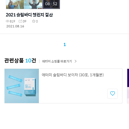
08 : 52
2021 슬림바디 챌린지 결산
819
39
0
2021.08.16
1
관련상품
10
건
애터미 쇼핑몰 바로가기
애터미 슬림바디 보이차 (30포, 1개월분)