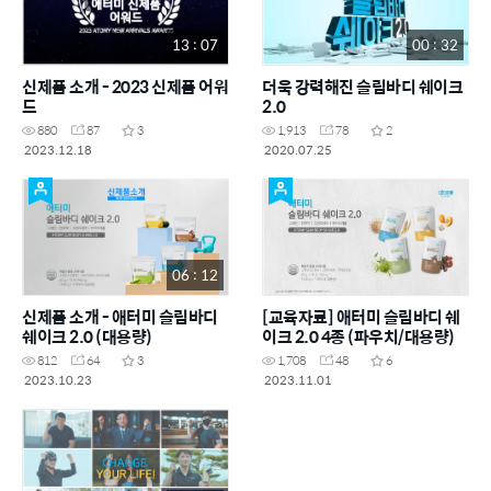
13 : 07
00 : 32
신제품 소개 - 2023 신제품 어워
더욱 강력해진 슬림바디 쉐이크
드
2.0
880
87
3
1,913
78
2
2023.12.18
2020.07.25
06 : 12
신제품 소개 - 애터미 슬림바디
[교육자료] 애터미 슬림바디 쉐
쉐이크 2.0 (대용량)
이크 2.0 4종 (파우치/대용량)
812
64
3
1,708
48
6
2023.10.23
2023.11.01