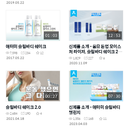
2019.05.22
01 : 03
12 : 53
애터미 슬림바디 쉐이크
신제품 소개 - 옴므 톤업 모이스
처 라이저, 슬림바디 쉐이크 2.0
7,598
234
12
그린티 새싹&카카오 캐롭
2017.05.22
1,829
227
6
2020.11.09
00 : 27
07 : 30
슬림바디 쉐이크 2.0
신제품 소개 - 애터미 슬림바디
챌린지
2,684
190
4
2021.04.18
1,356
168
11
2023.04.03