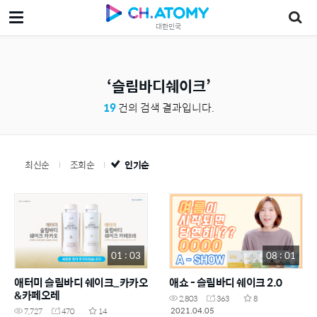
대한민국
슬림바디쉐이크
19
건의 검색 결과입니다.
최신순
조회순
인기순
01 : 03
08 : 01
애터미 슬림바디 쉐이크_카카오
애쇼 - 슬림바디 쉐이크 2.0
&카페오레
2,803
363
8
2021.04.05
7,727
470
14