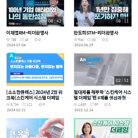
08 : 42
08 : 11
이재열RM-리더환영사
안도희STM-리더환영사
738
18
0
946
33
0
2024.07.06
2024.06.29
02 : 51
[소소한클래스] 2024년 2월 워
절대제품 해부학 ‘스킨케어 시스
크북(스킨케어 시스템 더페임,
템 더페임’편 #제품 생산과정을
에센셜 오일 트리오, 보라지유&
한눈에!
5,734
121
9
1,630
59
3
오메가3&이너밸런스 )
2024.02.21
2022.12.14