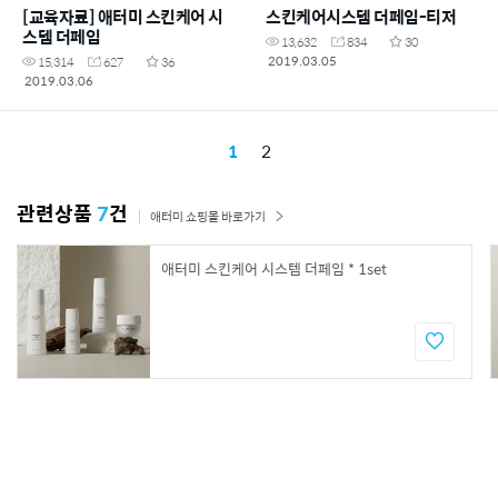
[교육자료] 애터미 스킨케어 시
스킨케어시스템 더페임-티저
스템 더페임
13,632
834
30
2019.03.05
15,314
627
36
2019.03.06
1
2
관련상품
7
건
애터미 쇼핑몰 바로가기
애터미 스킨케어 시스템 더페임 * 1set