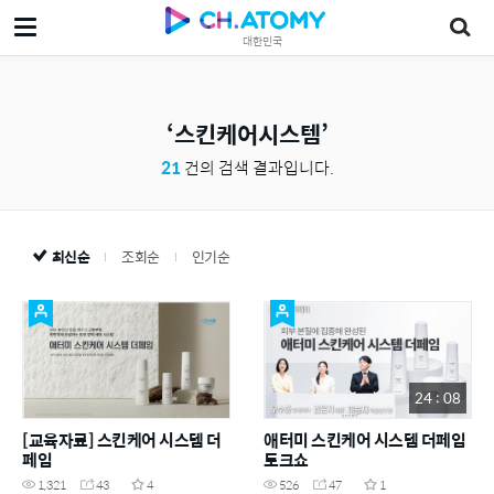
대한민국
스킨케어시스템
21
건의 검색 결과입니다.
최신순
조회순
인기순
24 : 08
[교육자료] 스킨케어 시스템 더
애터미 스킨케어 시스템 더페임
페임
토크쇼
1,321
43
4
526
47
1