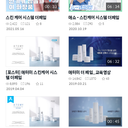
00 : 33
06 : 34
스킨 케어 시스템 더페임
애쇼 - 스킨케어 시스템 더페임
2,422
121
8
2,384
290
5
2021.05.16
2020.10.19
06 : 32
[포스터] 애터미 스킨케어 시스
애터미 더 페임_교육영상
템 더페임
14,842
1370
43
2019.03.21
8,893
196
11
2019.04.04
00 : 45