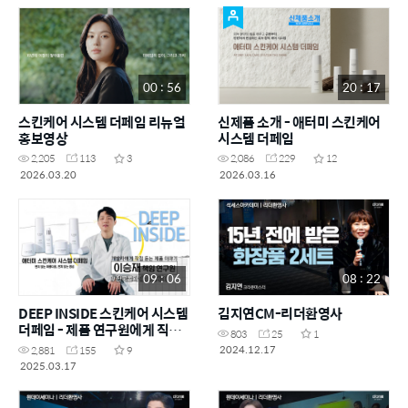
00 : 56
20 : 17
스킨케어 시스템 더페임 리뉴얼
신제품 소개 - 애터미 스킨케어
홍보영상
시스템 더페임
2,205
113
3
2,086
229
12
2026.03.20
2026.03.16
09 : 06
08 : 22
DEEP INSIDE 스킨케어 시스템
김지연CM-리더환영사
더페임 - 제품 연구원에게 직접
803
25
1
듣는 제품 이야기
2024.12.17
2,881
155
9
2025.03.17