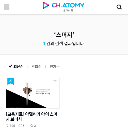
대한민국
스머지
1
건의 검색 결과입니다.
최신순
조회순
인기순
[교육자료] 아델리카 아이 스머
지 브러시
395
3
0