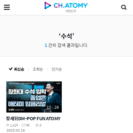
대한민국
수석
1
건의 검색 결과입니다.
최신순
조회순
인기순
15 : 26
장세휘DM-POP FUN ATOMY
1,629
98
3
2025.02.16