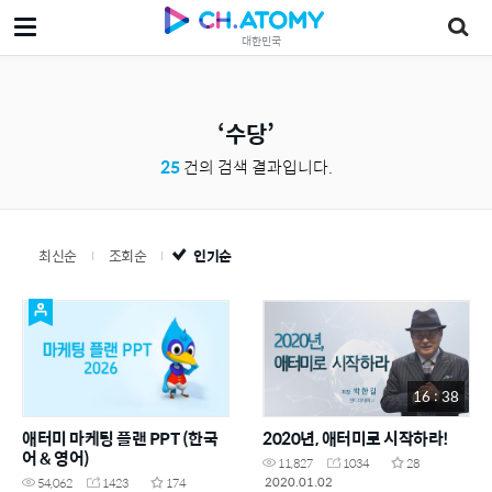
대한민국
수당
25
건의 검색 결과입니다.
최신순
조회순
인기순
16 : 38
애터미 마케팅 플랜 PPT (한국
2020년, 애터미로 시작하라!
어 & 영어)
11,827
1034
28
2020.01.02
54,062
1423
174