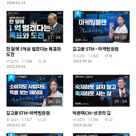
2026.01.15
21 : 34
34 : 35
한 달에 1억을 벌겠다는 목표와
김고운 STM - 마케팅플랜
도전
2,192
505
38
2022.09.26
5,274
508
18
2022.09.05
34 : 23
29 : 54
김고운STM-마케팅플랜
박은택CM-성공의 길
1,614
317
25
4,073
250
10
2023.01.30
2023.03.06