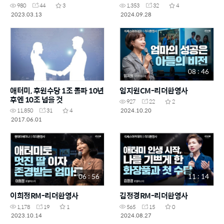
980
44
3
1,353
32
4
2023.03.13
2024.09.28
08 : 46
애터미, 후원수당 1조 돌파 10년
임지원CM-리더환영사
후엔 10조 넘을 것
927
22
2
2024.10.20
11,850
31
4
2017.06.01
06 : 56
11 : 14
이희정RM-리더환영사
김정경RM-리더환영사
1,178
19
1
565
15
0
2023.10.14
2024.08.27