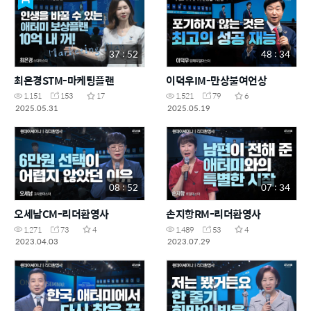
37 : 52
48 : 34
최은경STM-마케팅플랜
이덕우IM-만상불여언상
1,151
153
17
1,521
79
6
2025.05.31
2025.05.19
08 : 52
07 : 34
오세남CM-리더환영사
손지항RM-리더환영사
1,271
73
4
1,489
53
4
2023.04.03
2023.07.29