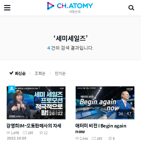
대한민국
세미세일즈
4
건의 검색 결과입니다.
최신순
조회순
인기순
28 : 32
36 : 47
강영희IM-오토판매사의 자세
애터미 비전 I Begin again
now
1,698
185
12
2022.10.05
2,446
183
8