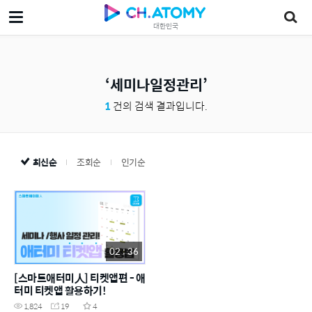
대한민국
세미나일정관리
1
건의 검색 결과입니다.
최신순
조회순
인기순
02 : 36
[스마트애터미人] 티켓앱편 - 애
터미 티켓앱 활용하기!
1,824
19
4