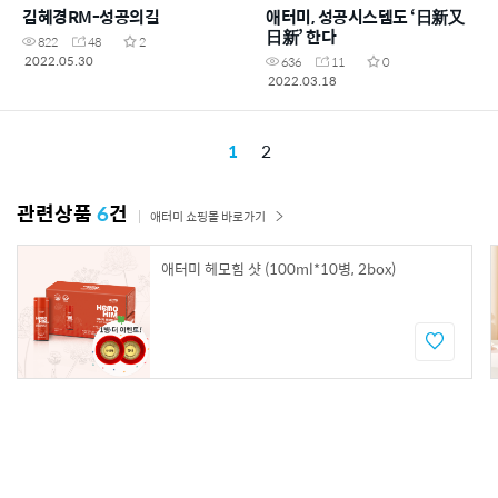
김혜경RM-성공의길
애터미, 성공시스템도 ‘日新又
日新’ 한다
822
48
2
2022.05.30
636
11
0
2022.03.18
1
2
관련상품
6
건
애터미 쇼핑몰 바로가기
애터미 헤모힘 샷 (100ml*10병, 2box)