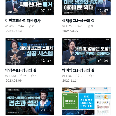
07 : 32
49 : 57
이현호RM-리더환영사
심재광CM-성공의 길
706
44
0
1,522
63
3
2024.04.13
2024.03.09
41 : 27
34 : 56
박정수IM-성공의 길
박미영CM-성공의 길
1,580
79
7
1,537
121
3
2023.01.09
2022.11.14
23 : 39