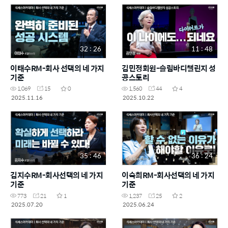
32 : 26
11 : 48
이태수RM-회사 선택의 네 가지
김민정회원-슬림바디챌린지 성
기준
공스토리
1,069
15
0
1,560
44
4
2025.11.16
2025.10.22
35 : 46
36 : 24
김지수RM-회사선택의 네 가지
이숙희RM-회사선택의 네 가지
기준
기준
773
21
1
1,237
25
2
2025.07.20
2025.06.24