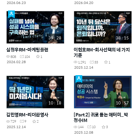
2026.06.23
2026.04.20
39 : 28
38 : 15
심정우RM-마케팅플랜
이현호RM-회사선택의 네 가지
기준
808
104
1
2026.02.28
1,291
33
1
2025.12.14
10 : 18
10 : 57
김민영RM-리더환영사
[Part 2] 귀로 듣는 애터미_박
정수IM
729
9
2
2025.12.14
144
10
3
2025.12.08