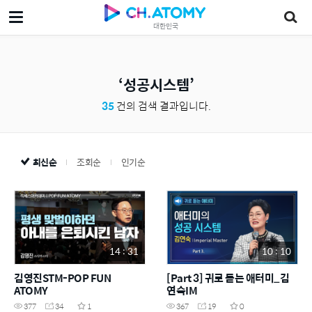
대한민국
성공시스템
35
건의 검색 결과입니다.
최신순
조회순
인기순
14 : 31
10 : 10
김영진STM-POP FUN
[Part 3] 귀로 듣는 애터미_김
ATOMY
연숙IM
377
34
1
367
19
0