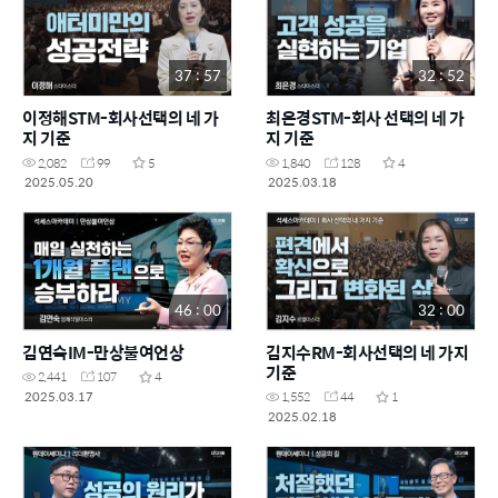
37 : 57
32 : 52
이정해STM-회사선택의 네 가
최은경STM-회사 선택의 네 가
지 기준
지 기준
2,082
99
5
1,840
128
4
2025.05.20
2025.03.18
46 : 00
32 : 00
김연숙IM-만상불여언상
김지수RM-회사선택의 네 가지
기준
2,441
107
4
2025.03.17
1,552
44
1
2025.02.18