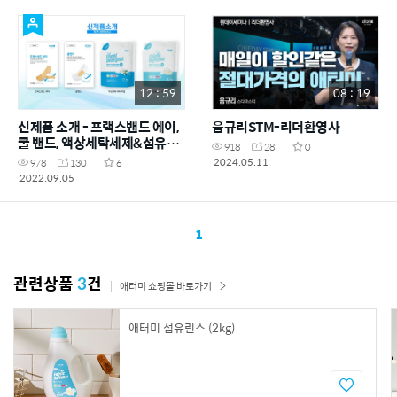
12 : 59
08 : 19
신제품 소개 - 프랙스밴드 에이,
음규리STM-리더환영사
쿨 밴드, 액상세탁세제&섬유린
918
28
0
스 리필
2024.05.11
978
130
6
2022.09.05
1
관련상품
3
건
애터미 쇼핑몰 바로가기
애터미 섬유린스 (2kg)