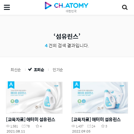
대한민국
섬유린스
4
건의 검색 결과입니다.
최신순
조회순
인기순
[교육자료] 애터미 섬유린스
[교육자료] 애터미 섬유린스
1,581
78
4
1,437
24
3
2021.08.11
2022.09.05