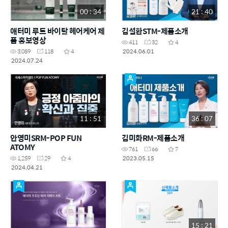
00 : 34
21 : 40
애터미 루트 바이탈 헤어케어 제
김설환STM-제품소개
품 홍보영상
411
32
4
2024.06.01
3,089
118
4
2024.07.24
11 : 51
36 : 07
안영미SRM-POP FUN
김미화RM-제품소개
ATOMY
761
66
7
2023.05.15
1,259
29
4
2024.04.21
15 : 21