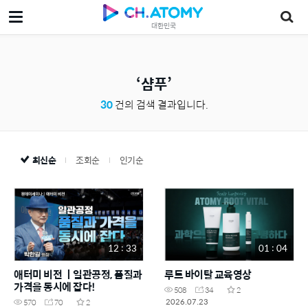
대한민국
샴푸
30
건의 검색 결과입니다.
최신순
조회순
인기순
12 : 33
01 : 04
애터미 비전 ㅣ일관공정, 품질과
루트 바이탈 교육영상
가격을 동시에 잡다!
508
34
2
2026.07.23
570
70
2