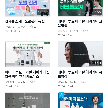
11 : 57
08 : 55
신제품 소개 - 모발관리 특집
애터미 루트 바이탈 헤어케어 교
육영상
2,778
404
22
2024.08.19
7,162
671
23
2024.07.26
00 : 40
애터미 루트 바이탈 헤어케어 신
애터미 루트 바이탈 헤어케어 홍
제품 미리 알기 카드뉴스
보영상
5,675
162
7
2,760
87
7
2024.07.25
2024.07.24