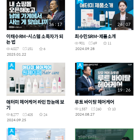
36 : 17
26 : 07
이태수RM-시스템 소득자가 되
최수민SRM-제품소개
는 법
901
69
11
2024.09.28
4,027
151
6
2025.01.22
19 : 26
애터미 헤어케어 라인 한눈에 보
루트 바이탈 헤어케어
기
1,557
260
10
2024.08.27
8,277
405
24
2024.09.25