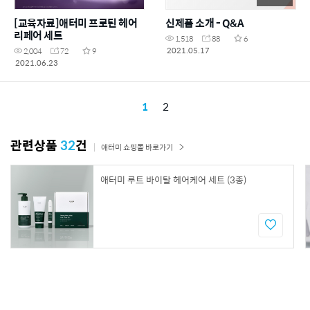
[교육자료]애터미 프로틴 헤어
신제품 소개 - Q&A
리페어 세트
1,518
88
6
2021.05.17
2,004
72
9
2021.06.23
1
2
관련상품
32
건
애터미 쇼핑몰 바로가기
애터미 루트 바이탈 헤어케어 세트 (3종)