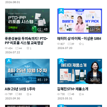
2026.08.01
02 : 43
15 : 54
좋은성분을 두피속까지! PTD-
애터미 샵 마이픽 - 이상은 SRM
PP 리포좀 시스템 교육영상
807
39
1
2026.07.20
454
44
1
2026.07.22
45 : 19
30 : 10
ABI 25년 10월 1주차
김혜진STM-제품소개
789
83
6
730
48
6
2025.09.30
2025.05.31