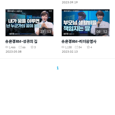
2023.09.19
27 : 13
08 : 52
송은경RM-성공의 길
송은경RM-리더환영사
1,466
66
3
1,158
54
4
2023.05.08
2023.02.13
1