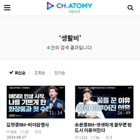
대한민국
생활비
4
건의 검색 결과입니다.
최신순
조회순
인기순
11 : 14
26 : 49
김정경RM-리더환영사
송은경RM-생생하게 꿈꾸면 반
드시 이루어진다
565
15
0
2024.08.27
1,513
36
3