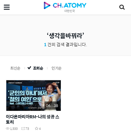
대한민국
생각을바꿔라
1
건의 검색 결과입니다.
최신순
조회순
인기순
06 : 38
이다은마리아RM-나의 성공 스
토리
1,333
73
4