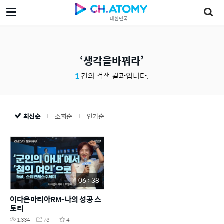
대한민국
생각을바꿔라
1
건의 검색 결과입니다.
최신순
조회순
인기순
06 : 38
이다은마리아RM-나의 성공 스
토리
1,334
73
4