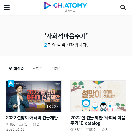
대한민국
사회적마음주기
2
건의 검색 결과입니다.
최신순
조회순
인기순
18 : 22
2022 설맞이 애터미 선물제안
2022 설 선물 제안 '사회적 마음
주기' E-catalog
868
71
2
2022.01.18
6,814
827
8