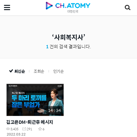
대한민국
사회복지사
1
건의 검색 결과입니다.
최신순
조회순
인기순
14 : 34
김고은DM-퇴근후 메시지
3,405
291
6
2022.03.22