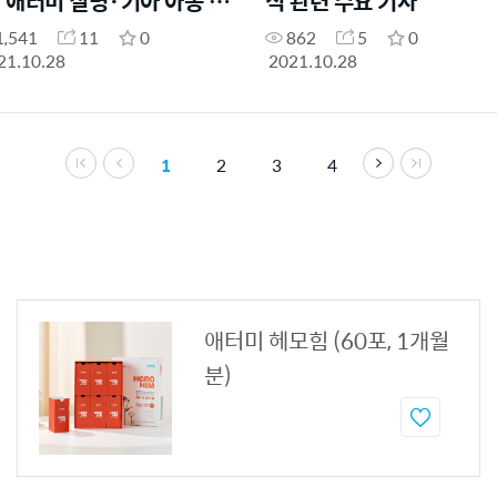
] 애터미 질병·기아 아동 위
식 관련 주요 기사
 1000만 달러 기부…박한
1,541
11
0
862
5
0
 회장 &"어려운 상황에도
21.10.28
2021.10.28
눠야&"
1
2
3
4
애터미 헤모힘 (60포, 1개월
분)