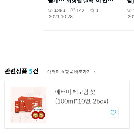
듣게…'회장님 철학'이 만든 2
남
兆 매출
해
3,383
142
3
길
2021.10.28
20
나
관련상품
5
건
애터미 쇼핑몰 바로가기
애터미 헤모힘 샷
(100ml*10병, 2box)