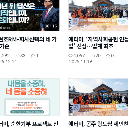
38 : 15
현호RM-회사선택의 네 가
애터미, ‘지역사회공헌 인
 기준
업’ 선정…업계 최초
1,292
33
1
1,057
20
0
25.12.14
2025.11.19
터미, 순한기부 프로젝트 진
애터미, 공주 왕도심 제민천