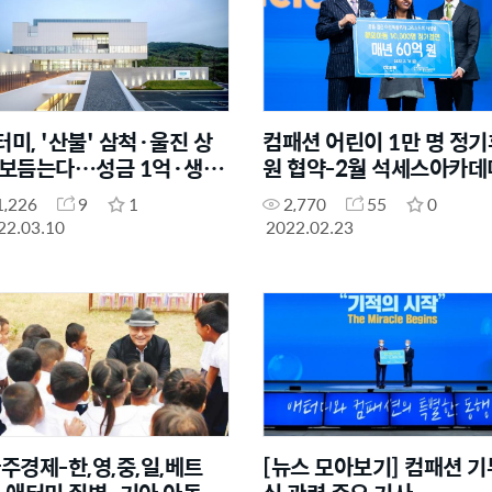
터미, '산불' 삼척·울진 상
컴패션 어린이 1만 명 정기
 보듬는다…성금 1억·생수
원 협약-2월 석세스아카데
1,226
9
1
2,770
55
0
22.03.10
2022.02.23
아주경제-한,영,중,일,베트
[뉴스 모아보기] 컴패션 기