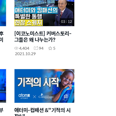
03 : 12
후
[이코노미스트] 커버스토리-
미
그들은 왜 나누는가?
4,404
94
5
2021.10.29
부
애터미-컴패션 &"기적의 시