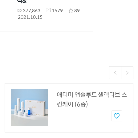
작&"
377,863
1579
89
2021.10.15
애터미 앱솔루트 셀랙티브 스
킨케어 (6종)