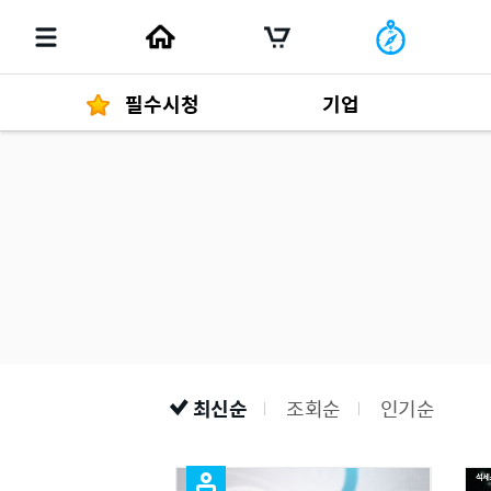
필수시청
기업
경영자 메세지
292
발행물
최신순
조회순
인기순