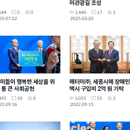
미관광길 조성
644
5
0
1,440
17
1
25.07.02
2025.03.20
아이들이 행복한 세상을 위
애터미㈜, 세종시에 장애
' 통 큰 사회공헌
택시 구입비 2억 원 기탁
495
10
0
1,055
55
2
22.09.16
2022.09.15