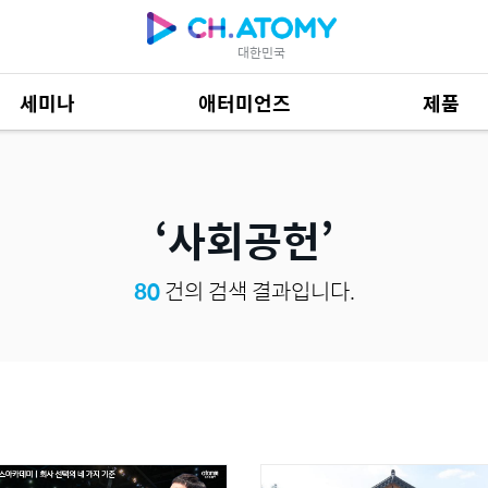
대한민국
세미나
애터미언즈
제품
제품 자료
685
사회공헌
80
건의 검색 결과입니다.