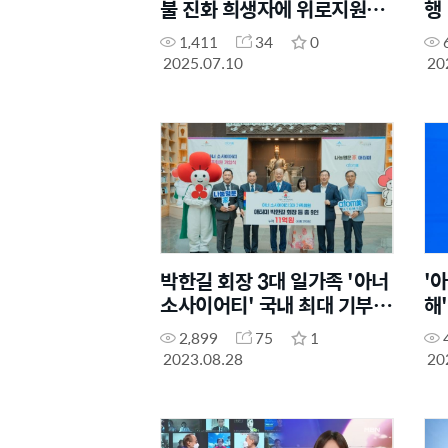
불 진화 희생자에 위로지원금
행
전달
1,411
34
0
2025.07.10
20
박한길 회장 3대 일가족 '아너
'
소사이어티' 국내 최대 기부액
해
기록
2,899
75
1
2023.08.28
20