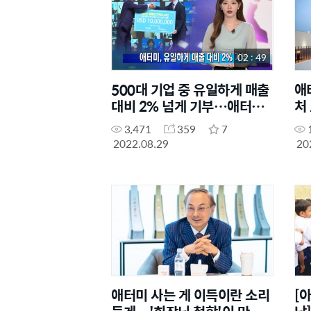
02 : 49
500대 기업 중 유일하게 매출
애
대비 2% 넘게 기부…애터미
처
의 통 큰 사회공헌
등
3,471
359
7
2022.08.29
20
애터미 사는 게 이득이란 소리
[