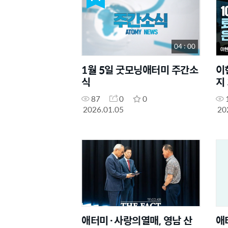
04 : 00
1월 5일 굿모닝애터미 주간소
이
식
지
87
0
0
2026.01.05
20
애터미·사랑의열매, 영남 산
애