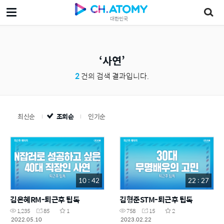
대한민국
사연
2
건의 검색 결과입니다.
최신순
조회순
인기순
10 : 42
22 : 27
김은혜RM-퇴근후 팁톡
김형준STM-퇴근후 팁톡
1,235
85
1
758
15
2
2022.05.10
2023.02.22