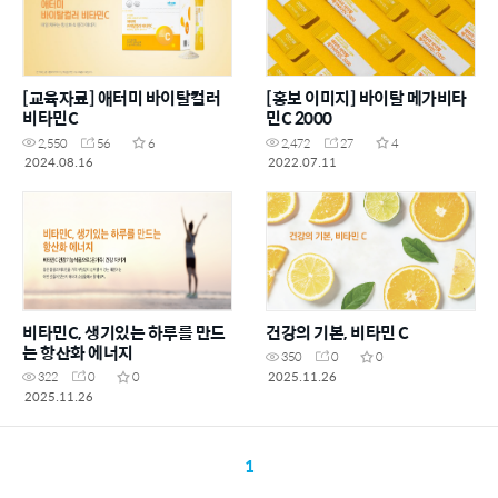
[교육자료] 애터미 바이탈컬러
[홍보 이미지] 바이탈 메가비타
비타민C
민C 2000
2,550
56
6
2,472
27
4
2024.08.16
2022.07.11
비타민C, 생기있는 하루를 만드
건강의 기본, 비타민 C
는 항산화 에너지
350
0
0
2025.11.26
322
0
0
2025.11.26
1