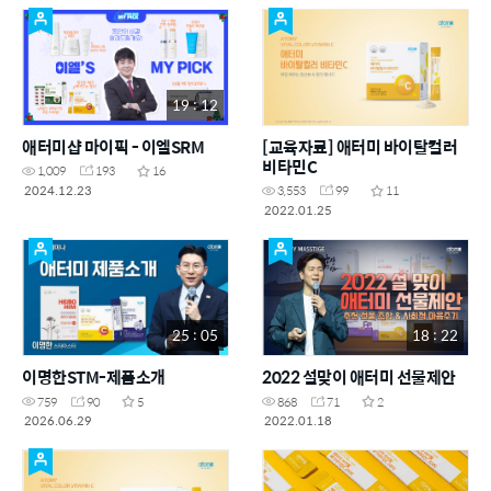
19 : 12
애터미샵 마이픽 - 이엘SRM
[교육자료] 애터미 바이탈컬러
비타민C
1,009
193
16
2024.12.23
3,553
99
11
2022.01.25
25 : 05
18 : 22
이명한STM-제품소개
2022 설맞이 애터미 선물제안
759
90
5
868
71
2
2026.06.29
2022.01.18