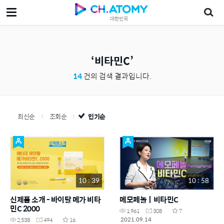
대한민국
비타민C
14
건의 검색 결과입니다.
최신순
조회순
인기순
10 : 39
10 : 58
신제품 소개 - 바이탈 메가 비타
메모페놀ㅣ비타민C
민C 2000
1,961
308
7
2021.09.14
2,538
494
16