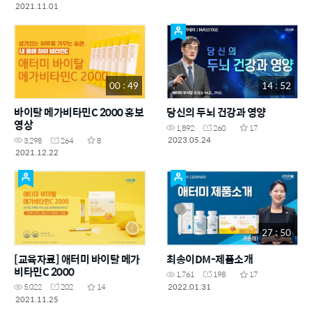
2021.11.01
00 : 49
14 : 52
바이탈 메가비타민C 2000 홍보
당신의 두뇌 건강과 영양
영상
1,892
260
17
2023.05.24
3,298
264
8
2021.12.22
27 : 50
[교육자료] 애터미 바이탈 메가
최송이DM-제품소개
비타민C 2000
1,761
198
17
2022.01.31
5,022
202
14
2021.11.25