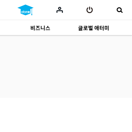
비즈니스
글로벌 애터미
사업 자료
165
Multi-language
551