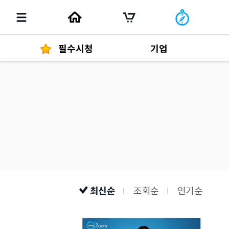
필수시청
기업
경영자 메세지
292
발행물
최신순
조회순
인기순