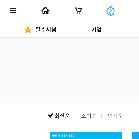
필수시청
기업
경영자 메세지
292
발행물
최신순
조회순
인기순