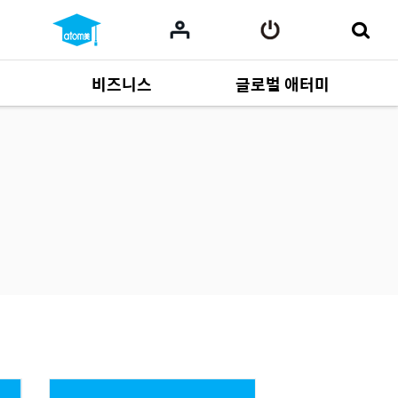
비즈니스
글로벌 애터미
사업 자료
165
Multi-language
551