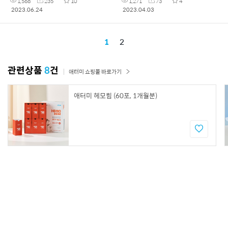
1,568
235
10
1,271
73
4
2023.06.24
2023.04.03
1
2
관련상품
8
건
애터미 쇼핑몰 바로가기
애터미 헤모힘 (60포, 1개월분)