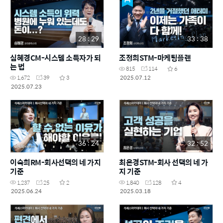
28 : 29
33 : 38
심혜경CM-시스템 소득자가 되
조정희STM-마케팅플랜
는 법
815
114
6
2025.07.12
1,672
39
3
2025.07.23
36 : 24
32 : 52
이숙희RM-회사선택의 네 가지
최은경STM-회사 선택의 네 가
기준
지 기준
1,237
25
2
1,840
128
4
2025.06.24
2025.03.18