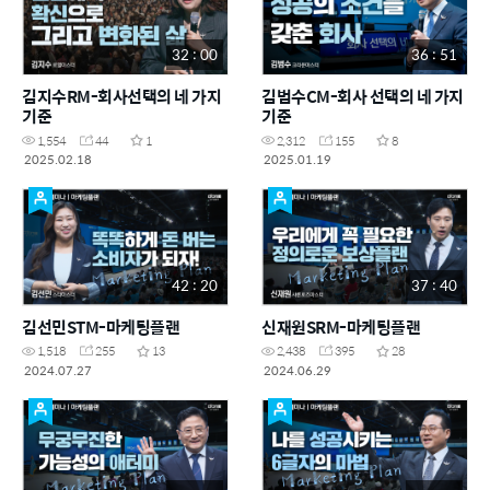
32 : 00
36 : 51
김지수RM-회사선택의 네 가지
김범수CM-회사 선택의 네 가지
기준
기준
1,554
44
1
2,312
155
8
2025.02.18
2025.01.19
42 : 20
37 : 40
김선민STM-마케팅플랜
신재원SRM-마케팅플랜
1,518
255
13
2,438
395
28
2024.07.27
2024.06.29