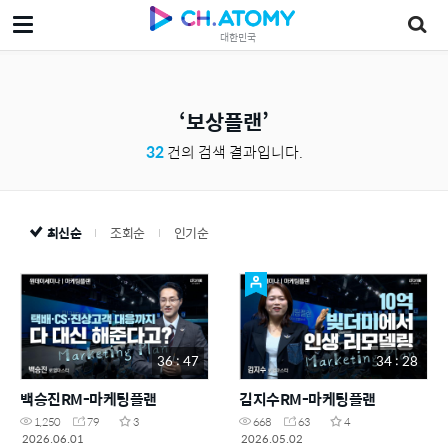
대한민국
보상플랜
32
건의 검색 결과입니다.
최신순
조회순
인기순
36 : 47
34 : 28
백승진RM-마케팅플랜
김지수RM-마케팅플랜
1,250
79
3
668
63
4
2026.06.01
2026.05.02