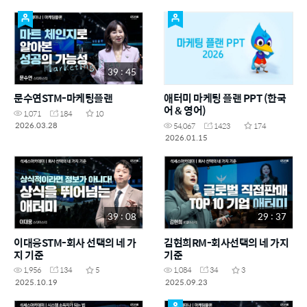
39 : 45
문수연STM-마케팅플랜
애터미 마케팅 플랜 PPT (한국
어 & 영어)
1,071
184
10
2026.03.28
54,067
1423
174
2026.01.15
39 : 08
29 : 37
이대웅STM-회사 선택의 네 가
김현희RM-회사선택의 네 가지
지 기준
기준
1,956
134
5
1,084
34
3
2025.10.19
2025.09.23