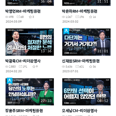
36 : 04
31 : 51
박영언RM-마케팅플랜
박은하RM-마케팅플랜
498
68
3
1,067
196
16
2024.03.09
2024.03.02
13 : 36
31 : 01
박광욱CM-리더환영사
신재원SRM-마케팅플랜
2,883
191
9
3,636
601
36
2024.02.20
2023.07.01
27 : 33
08 : 52
장윤주SRM-마케팅플랜
오세남CM-리더환영사