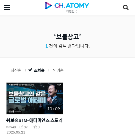
대한민국
보물창고
1
건의 검색 결과입니다.
최신순
조회순
인기순
10 : 09
쉬보홍STM-애터미언즈 스토리
948
39
0
2025.05.21